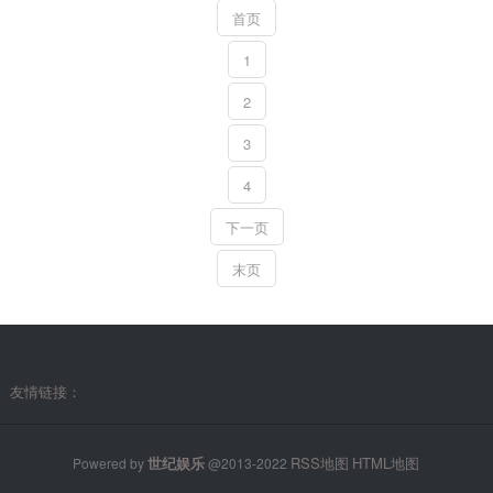
十载二月，宁远国奉化王阿悉烂达干遣使献马二十
首页
二匹，及豹、天狗各一。”杜甫看到的或即宁远国送
1
来的天狗。玄宗为天狗在华清池兽坊建了“天狗
院”。天宝十载至十四载间某年，杜...
2
3
4
下一页
末页
友情链接：
世纪娱乐
RSS地图
HTML地图
Powered by
@2013-2022