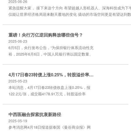
2025-06-26
紧急提醒大家， 接下来这个方向 有望超越人形机器人、深海科技成为下
仅能让世界经济格局迎来翻天覆地的变化 撬动的市场空间更是有望达到数
是稳定币 尤其是这只股价10元出头，深度绑定华为鸿蒙+国企改革 且被
1917万股的低价王者 接下来很有可能涨至100元！ 这可不是开玩笑，
权威认证。 展开剩余74% 5月...
重磅！央行万亿逆回购释放哪些信号？
2025-06-23
6月5日，央行发布公告，“为保持银行体系流动性充
裕，2025年6月6日，中国人民银行将以固定数量、
利率招标、多重价位中标方式开展10000亿元买断
式逆回购操作，期限为3个月（91天）” 值得注意的
是，相比以往每月最后一个交易日才发布公告的节
4月17日春23转债上涨0.25%，转股溢价率25.61%
奏，此次为央行首次在月初公开开展买断式逆回购
2025-05-23
操作，这也引发了市场的广泛关注。 央行“超常
本站消息，4月17日春23转债收盘上涨0.25%，报
规”操作的背后蕴含哪些深意？对宏观经济和资本市
122.2元/张，成交额4178.91万元，转股溢价率
场又将产生怎样的影响？ 央...
25.61%。 资料显示，春23转债信用级别为“AA-”，
债券期限6年（第一年0.30%、第二年0.50%、第三
年1.00%、第四年1.50%、第五年2.00%、第六年
中西医融合探索抗衰新路径
2.50%。），对应正股名春秋电子，正股最新价为
2025-05-19
10.02元，转股开始日为2023年9月25日，转股价为
参考消息网4月18日报道据泰国《曼谷商业报》网