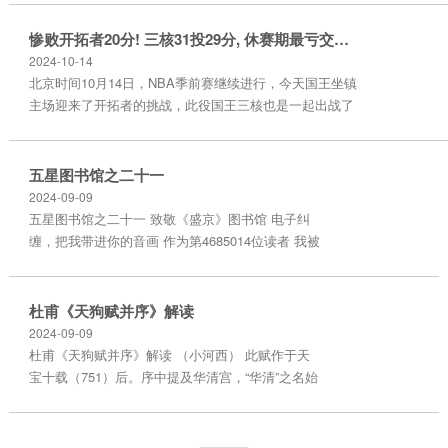
怖的-27，为全场倒数第一的存在。今年休赛期21届前四
有三人续约顶薪，分别是康宁汉姆，莫布里和巴恩斯。
惨败开拓者20分! 三核31投29分, 休赛期最亏交易? 三个选秀签太亏
其中巴恩斯拿到顶薪，但实力来说好像又达不到。 康宁
2024-10-14
汉姆已经慢慢向东契奇前进，莫布里在防守端的贡献肉
北京时间10月14日，NBA季前赛继续进行，今天国王坐镇
眼可见，加上进攻的提升。巴恩斯则进联盟就巅峰...
主场迎来了开拓者的挑战，此役国王三核也是一起出战了
比赛，看得出他们还是很想尽快磨合出化学反应的，但是
这场比赛国王三核再次让人失望了，面对着西部弱旅开拓
者，结果他们惨败了，接下来我们先来说说比赛过程，再
五星图书馆之二十一
来聊聊球员们的发挥。 比赛回顾： 首节比赛开始艾顿内
2024-09-09
线杀伤帮助开拓者拔得头筹，埃利斯和默里带队打出一波
五星图书馆之二十一 致敬《盛京》图书馆 电子纠
9-1的高潮，艾顿和格兰特相继得分帮助开拓...
缠，把我带进你的音画 作为第4685014位读者 我被
你的歌词同步音画 和大图音画所吸引 原来丽音和
美画是一家人 是一家优秀的人 我在《春色满园》
中 欣赏了字体的流动 欣赏了劳动的快乐 我在《欢
杜甫《天狗赋并序》解读
欢喜喜闹元宵》中 品味了节日的欢喜和甜蜜 这是
2024-09-09
我们可爱的祖国的 盛世情和江山美 走不出你的欢
杜甫《天狗赋并序》解读 （小河西） 此赋作于天
乐 走不出你的喜庆 只牢牢记住两个字 《盛京》 我
宝十载（751）后。序中提及华清宫，“华清”之名始
还会来…… 本站仅...
于天宝六载。【《旧唐书-玄宗纪》天宝六载：“冬
十月戌申，幸温泉宫，改为华清宫。”】据此，赋必
作于六载后。又《册府元龟》卷971载：“（天宝）