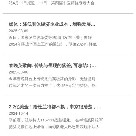
10.3元。 以上内容...
站4月11日报道，11日，第四届中医药抗衰老大会
在位于中国浙江省的乌镇拉开帷幕。这场以“科学抗
衰老·解锁健康长寿密码”为主题的盛会，汇聚来自
全球十余个国家的专家学者，共同探讨抗衰老研究
媒体：降低实体经济企业成本，增强发展内生动力
的前沿进展和未来图景。 近年来，抗衰老研究成为
2025-03-09
世界生命科学领域关注的前沿和热点。加州大学洛
近日，国家发展改革委等四部门发布《关于做好
杉矶分校研究团队提出基于DNA甲基化数据的“表观
2024年降成本重点工作的通知》，明确2024年降低
遗传时钟”（Horvath’sC...
实体经济企业成本7个方面22项任务，有助于进一
步激发经营主体活力，增强发展内生动力。 2015年
12月中央经济工作会议提出了抓好去产能、去库
春晚英歌舞: 传统与呈现的落差, 可总结出4点不足
存、去杠杆、降成本、补短板五大任务，降成本成
2025-03-06
为供给侧结构性改革的重要内容。2016年8月国务
今年春晚舞台上出现潮汕英歌舞的身影，无疑是对
院印发《降低实体经济企业成本工作方案》以来，
传统艺术的一次有力推广，这值得肯定与赞扬。然
国家发展改革委会同降低实体经济...
而，从专业和文化传承的角度看，此次英歌舞的呈
现，却存在一些遗憾之处。 英歌舞，作为潮汕地区
极具代表性的民间舞蹈，蕴含着深厚的文化内涵。
2.2亿美金！给杜兰特都不换，申京很清楚，火箭已经没得选择了
在潮汕文化中，“蛇” 在英歌舞里有着举足轻重的地
2024-10-14
位，它象征着驱邪祈福、开拓先锋。在英歌舞表演
季前赛，凯尔特人115-111战胜猛龙。 在半场残阵绿军
中，舞者们的动作变化、方向转换以及阵形调整，
把猛龙按在地上爆锤，而球队老大巴恩斯表现不尽人
都依赖于 “蛇” 的引领。可以说，蛇是一支...
意。尽管他26分钟投篮10中5砍下10分。但正负值为恐